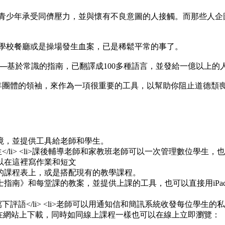
 青少年承受同儕壓力，並與懷有不良意圖的人接觸。而那些人企
、學校餐廳或是操場發生血案，已是稀鬆平常的事了。
─基於常識的指南，已翻譯成100多種語言，並發給一億以上的
少年團體的領袖，來作為一項很重要的工具，以幫助你阻止道德頹