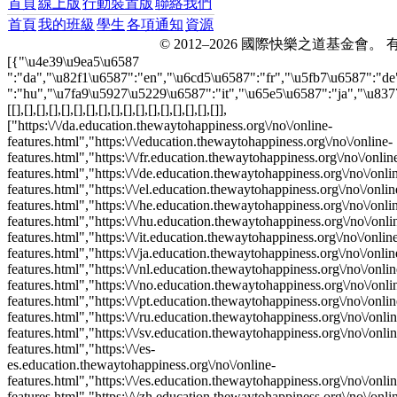
首頁
線上版
行動裝置版
聯絡我們
首頁
我的班級
學生
各項通知
資源
© 2012–2026 國際快樂之道基金會
[{"\u4e39\u9ea5\u6587
":"da","\u82f1\u6587":"en","\u6cd5\u6587":"fr","\u5fb7\u6587":"d
":"hu","\u7fa9\u5927\u5229\u6587":"it","\u65e5\u6587":"ja","\u8
[[],[],[],[],[],[],[],[],[],[],[],[],[],[],[],[],[]],
["https:\/\/da.education.thewaytohappiness.org\/no\/online-
features.html","https:\/\/education.thewaytohappiness.org\/no\/online-
features.html","https:\/\/fr.education.thewaytohappiness.org\/no\/onlin
features.html","https:\/\/de.education.thewaytohappiness.org\/no\/onli
features.html","https:\/\/el.education.thewaytohappiness.org\/no\/onlin
features.html","https:\/\/he.education.thewaytohappiness.org\/no\/onli
features.html","https:\/\/hu.education.thewaytohappiness.org\/no\/onli
features.html","https:\/\/it.education.thewaytohappiness.org\/no\/onlin
features.html","https:\/\/ja.education.thewaytohappiness.org\/no\/onlin
features.html","https:\/\/nl.education.thewaytohappiness.org\/no\/onlin
features.html","https:\/\/no.education.thewaytohappiness.org\/no\/onli
features.html","https:\/\/pt.education.thewaytohappiness.org\/no\/onlin
features.html","https:\/\/ru.education.thewaytohappiness.org\/no\/onlin
features.html","https:\/\/sv.education.thewaytohappiness.org\/no\/onlin
features.html","https:\/\/es-
es.education.thewaytohappiness.org\/no\/online-
features.html","https:\/\/es.education.thewaytohappiness.org\/no\/onlin
features.html","https:\/\/zh.education.thewaytohappiness.org\/no\/onli