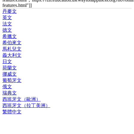
features.html"]]
丹麥文
英文
法文
德文
希臘文
希伯來文
馬札兒文
義大利文
日文
荷蘭文
挪威文
葡萄牙文
俄文
瑞典文
西班牙文（歐洲）
西班牙文（拉丁美洲）
繁體中文