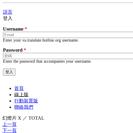
Skip to main content
語言
登入
Username
*
Enter your va.translate.hotline.org username.
Password
*
Enter the password that accompanies your username.
首頁
線上版
行動裝置版
聯絡我們
幻燈片
X
／
TOTAL
上一頁
下一頁