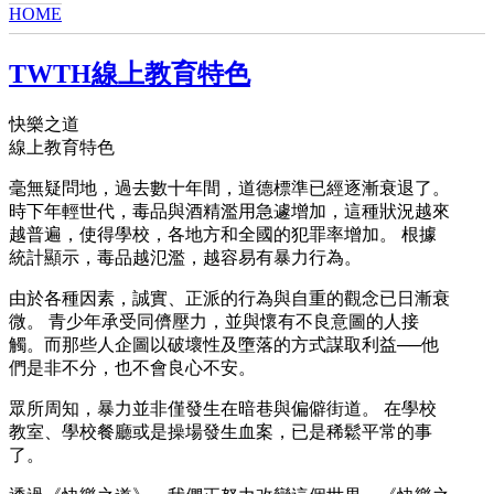
HOME
YOU ARE HERE
TWTH線上教育特色
快樂之道
線上教育特色
毫無疑問地，過去數十年間，道德標準已經逐漸衰退了。
時下年輕世代，毒品與酒精濫用急遽增加，這種狀況越來
越普遍，使得學校，各地方和全國的犯罪率增加。 根據
統計顯示，毒品越氾濫，越容易有暴力行為。
由於各種因素，誠實、正派的行為與自重的觀念已日漸衰
微。 青少年承受同儕壓力，並與懷有不良意圖的人接
觸。而那些人企圖以破壞性及墮落的方式謀取利益──他
們是非不分，也不會良心不安。
眾所周知，暴力並非僅發生在暗巷與偏僻街道。 在學校
教室、學校餐廳或是操場發生血案，已是稀鬆平常的事
了。