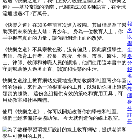
透過《快樂之道》，我們正努力改變這個世界。《快樂之
道》──基於常識的指南，已翻譯成100多種語言，在全球
流通超過8千7百萬冊。
報
《快樂之道》在30多年前首次進入校園。其目標是為了幫
名
助我們未來的主人翁：青少年。
身為一位教育人士，你
以
手中握有真正的力量，讓你能創造正面的改變。
學
《快樂之道》不具宗教色彩，沒有偏見，因此廣獲學生、
生
老師、教育工作者、校長、教授、州長、市長、醫生、護
身
士、律師、牧師和神職人員的讚揚，他們使用這本書中的
分
守則幫助他人過著正直、誠實和快樂的生活。
報
名
快樂之道線上教育網站免費地提供給教師和社區青少年團
以
體的領袖，來作為一項很重要的工具，以幫助你阻止道德
教
頹喪的趨勢。 這份套組提供有效的策略和實用工具，可
師
用於教室和社區團體。
身
分
使用《快樂之道》，你可以開始改善你的學校和社區。
註
我們已經準備好要協助你。 今天就創造你的線上教室。
冊