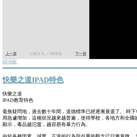
上一頁
幻燈片
X
／
TOTAL
下一頁
HOME
YOU ARE HERE
快樂之道IPAD特色
快樂之道
IPAD教育特色
毫無疑問地，過去數十年間，道德標準已經逐漸衰退了。 時下
用急遽增加，這種狀況越來越普遍，使得學校，各地方和全國的
顯示，毒品越氾濫，越容易有暴力行為。
由於各種因素，誠實、正派的行為與自重的觀念已日漸衰微。 