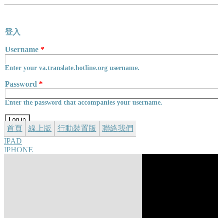
Skip to main content
登入
Username
*
Enter your va.translate.hotline.org username.
Password
*
Enter the password that accompanies your username.
首頁
線上版
行動裝置版
聯絡我們
IPAD
IPHONE