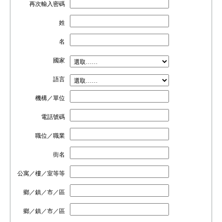
再次輸入密碼
姓
名
國家
語言
機構／單位
電話號碼
職位／職業
街名
公寓／樓／室等等
鄉／鎮／市／區
鄉／鎮／市／區