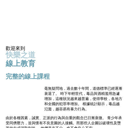
Skip to main content
歡迎來到
快樂之道
線上教育
完整的線上課程
毫無疑問地，過去數十年間，道德標準已經逐漸
衰退了。 時下年輕世代，毒品與酒精濫用急遽
增加，這種狀況越來越普遍，使得學校，各地方
和全國的犯罪率增加。 根據統計顯示，毒品越
氾濫，越容易有暴力行為。
由於各種因素，誠實、正派的行為與自重的觀念已日漸衰微。 青少年承
受同儕壓力，並與懷有不良意圖的人接觸。而那些人企圖以破壞性及墮