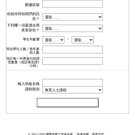
郵遞區號
你如何得知我們的訊
息？
下列哪一項最適合用
來形容你？
-
學生年齡層
預估學生人數／每年參
與人數
預計每一年將進行的課
堂數量（假設每堂課1
小時）
輸入班級名稱
課程類別
© 2012–2026 國際快樂之道基金會。 有著作權，侵害必究。