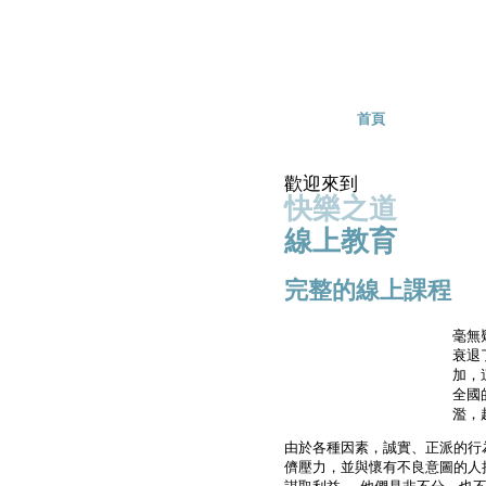
Skip to main content
首頁
歡迎來到
快樂之道
線上教育
完整的線上課程
毫無
衰退
加，
全國
濫，
由於各種因素，誠實、正派的行
儕壓力，並與懷有不良意圖的人