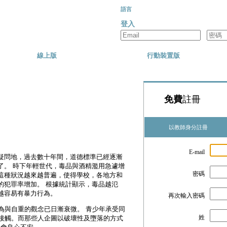
語言
登入
線上版
行動裝置版
免費
註冊
以教師身分註冊
E-mail
疑問地，過去數十年間，道德標準已經逐漸
了。 時下年輕世代，毒品與酒精濫用急遽增
密碼
這種狀況越來越普遍，使得學校，各地方和
的犯罪率增加。 根據統計顯示，毒品越氾
越容易有暴力行為。
再次輸入密碼
為與自重的觀念已日漸衰微。 青少年承受同
姓
接觸。而那些人企圖以破壞性及墮落的方式