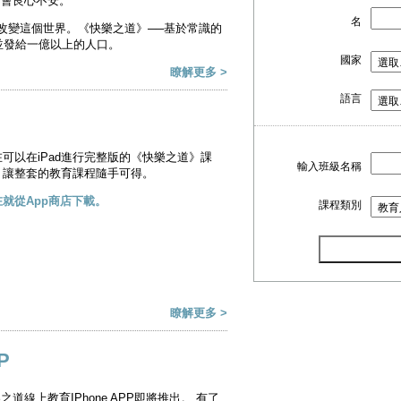
不會良心不安。
名
改變這個世界。《快樂之道》──基於常識的
並發給一億以上的人口。
國家
瞭解更多 >
語言
機構／單位
在可以在iPad進行完整版的《快樂之道》課
輸入班級名稱
，讓整套的教育課程隨手可得。
電話號碼
在就從App商店下載。
課程類別
職位／職業
瞭解更多 >
P
之道線上教育IPhone APP即將推出。 有了