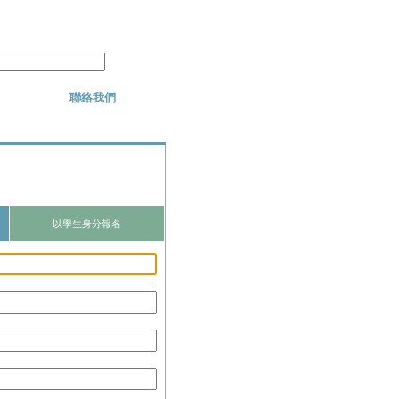
聯絡我們
以學生身分報名
街名
公寓／樓／室等等
鄉／鎮／市／區
鄉／鎮／市／區