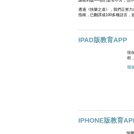
謀取利益──他們是非不分，也
透過《快樂之道》，我們正努力
指南，已翻譯成100多種語言，
IPAD版教育APP
現
程
現
IPHONE版教育AP
快樂