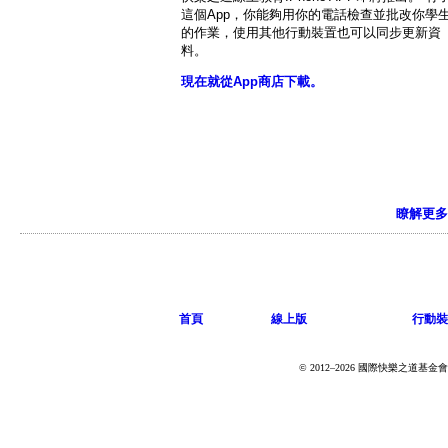
這個App，你能夠用你的電話檢查並批改你學
的作業，使用其他行動裝置也可以同步更新資
料。
現在就從App商店下載。
瞭解更多
首頁
線上版
行動裝
© 2012–2026 國際快樂之道