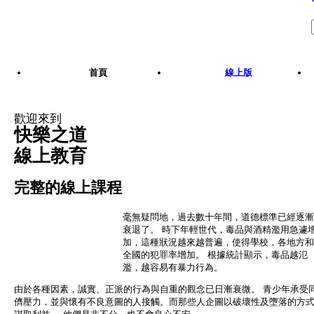
Skip to main content
首頁
線上版
歡迎來到
快樂之道
線上教育
完整的線上課程
毫無疑問地，過去數十年間，道德標準已經逐漸
衰退了。 時下年輕世代，毒品與酒精濫用急遽
加，這種狀況越來越普遍，使得學校，各地方和
全國的犯罪率增加。 根據統計顯示，毒品越氾
濫，越容易有暴力行為。
由於各種因素，誠實、正派的行為與自重的觀念已日漸衰微。 青少年承受
儕壓力，並與懷有不良意圖的人接觸。而那些人企圖以破壞性及墮落的方