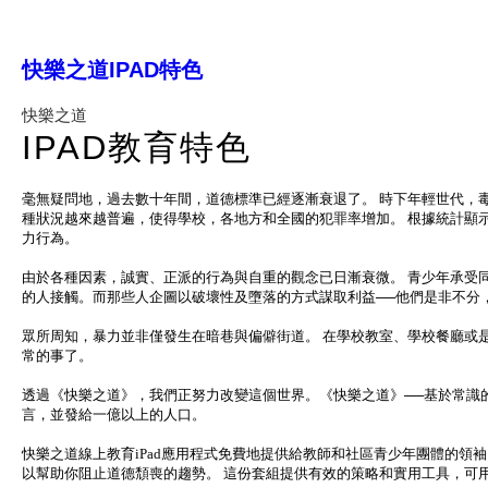
快樂之道IPAD特色
快樂之道
IPAD教育特色
毫無疑問地，過去數十年間，道德標準已經逐漸衰退了。 時下年輕世代，
種狀況越來越普遍，使得學校，各地方和全國的犯罪率增加。 根據統計顯
力行為。
由於各種因素，誠實、正派的行為與自重的觀念已日漸衰微。 青少年承受
的人接觸。而那些人企圖以破壞性及墮落的方式謀取利益──他們是非不分
眾所周知，暴力並非僅發生在暗巷與偏僻街道。 在學校教室、學校餐廳或
常的事了。
透過《快樂之道》，我們正努力改變這個世界。《快樂之道》──基於常識的
言，並發給一億以上的人口。
快樂之道線上教育iPad應用程式免費地提供給教師和社區青少年團體的領
以幫助你阻止道德頹喪的趨勢。 這份套組提供有效的策略和實用工具，可