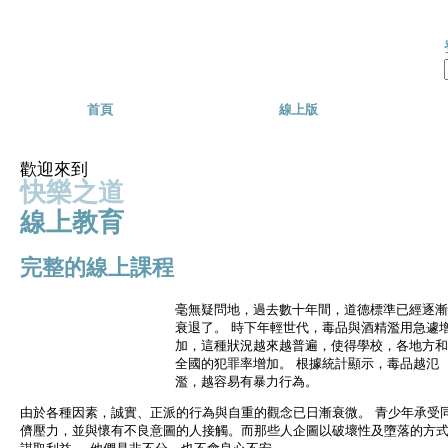
Skip to main content
首頁
線上版
歡迎來到
快樂之道
線上教育
完整的線上課程
毫無疑問地，過去數十年間，道德標準已經逐漸
衰退了。 時下年輕世代，毒品與酒精濫用急遽
加，這種狀況越來越普遍，使得學校，各地方和
全國的犯罪率增加。 根據統計顯示，毒品越氾
濫，越容易有暴力行為。
由於各種因素，誠實、正派的行為與自重的觀念已日漸衰微。 青少年承受
儕壓力，並與懷有不良意圖的人接觸。而那些人企圖以破壞性及墮落的方