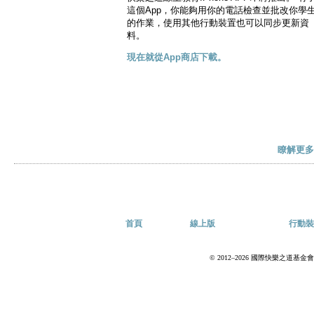
這個App，你能夠用你的電話檢查並批改你學
的作業，使用其他行動裝置也可以同步更新資
料。
現在就從App商店下載。
瞭解更多
首頁
線上版
行動裝
© 2012–2026 國際快樂之道