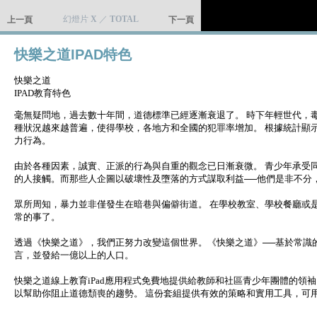
幻燈片
X
／
TOTAL
上一頁
下一頁
快樂之道IPAD特色
快樂之道
IPAD教育特色
毫無疑問地，過去數十年間，道德標準已經逐漸衰退了。 時下年輕世代，
種狀況越來越普遍，使得學校，各地方和全國的犯罪率增加。 根據統計顯
力行為。
由於各種因素，誠實、正派的行為與自重的觀念已日漸衰微。 青少年承受
的人接觸。而那些人企圖以破壞性及墮落的方式謀取利益──他們是非不分
眾所周知，暴力並非僅發生在暗巷與偏僻街道。 在學校教室、學校餐廳或
常的事了。
透過《快樂之道》，我們正努力改變這個世界。《快樂之道》──基於常識的
言，並發給一億以上的人口。
快樂之道線上教育iPad應用程式免費地提供給教師和社區青少年團體的領
以幫助你阻止道德頹喪的趨勢。 這份套組提供有效的策略和實用工具，可