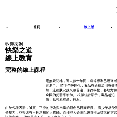
Skip to main content
首頁
線上版
歡迎來到
快樂之道
線上教育
完整的線上課程
毫無疑問地，過去數十年間，道德標準已經逐漸
衰退了。 時下年輕世代，毒品與酒精濫用急遽
加，這種狀況越來越普遍，使得學校，各地方和
全國的犯罪率增加。 根據統計顯示，毒品越氾
濫，越容易有暴力行為。
由於各種因素，誠實、正派的行為與自重的觀念已日漸衰微。 青少年承受
儕壓力，並與懷有不良意圖的人接觸。而那些人企圖以破壞性及墮落的方