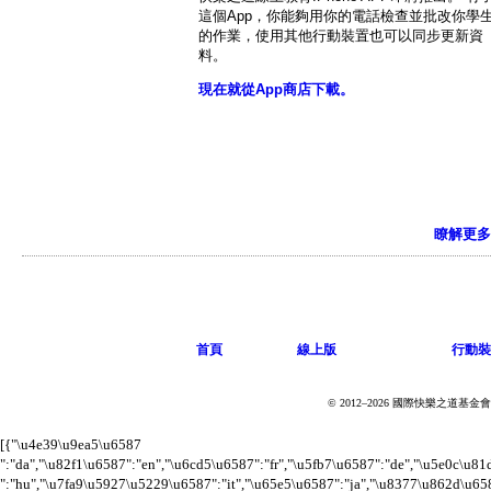
這個App，你能夠用你的電話檢查並批改你學
的作業，使用其他行動裝置也可以同步更新資
料。
現在就從App商店下載。
瞭解更多
首頁
線上版
行動裝
© 2012–2026 國際快樂之道
[{"\u4e39\u9ea5\u6587
":"da","\u82f1\u6587":"en","\u6cd5\u6587":"fr","\u5fb7\u6587":"de","\u5e0c\u
":"hu","\u7fa9\u5927\u5229\u6587":"it","\u65e5\u6587":"ja","\u8377\u862d\u6